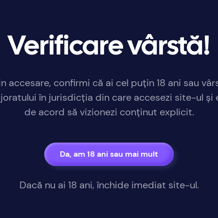
Verificare vârstă!
in accesare, confirmi că ai cel puțin 18 ani sau vâr
oratului în jurisdicția din care accesezi site-ul și 
de acord să vizionezi conținut explicit.
Da, am 18 ani sau mai mult
Dacă nu ai 18 ani, închide imediat site-ul.